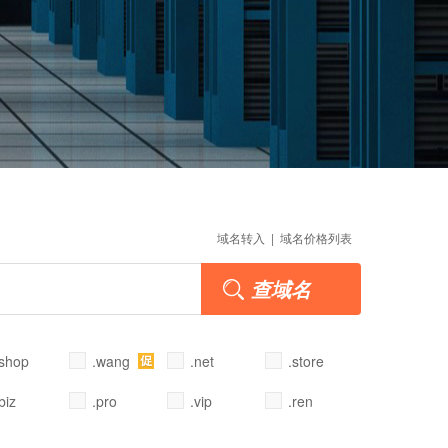
域名转入
|
域名价格列表
.shop
.wang
.net
.store
biz
.pro
.vip
.ren