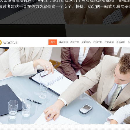
，救赎者建站一直在努力为您创建一个安全、快捷、稳定的一站式互联网基