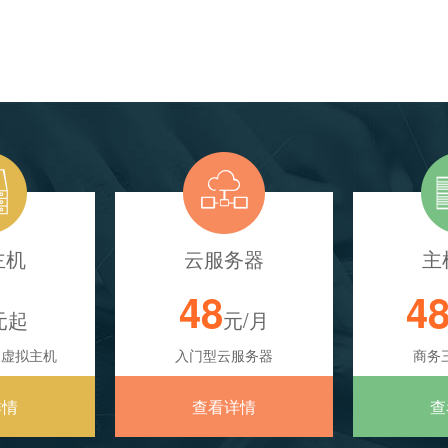
主机
云服务器
主
48
4
元起
元/月
M 虚拟主机
入门型云服务器
商务
详情
查看详情
查