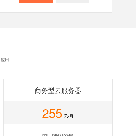
的应用
商务型云服务器
255
元/月
cpu：InterXeon4核