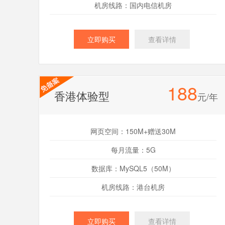
机房线路：国内电信机房
立即购买
查看详情
188
香港体验型
元/年
网页空间：150M+赠送30M
每月流量：5G
数据库：MySQL5（50M）
机房线路：港台机房
立即购买
查看详情