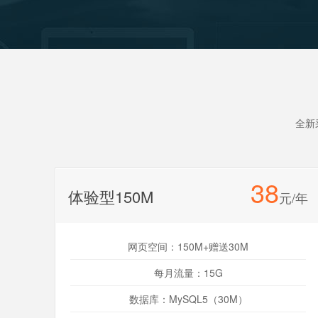
全新
38
体验型150M
元/年
网页空间：150M+赠送30M
每月流量：15G
数据库：MySQL5（30M）