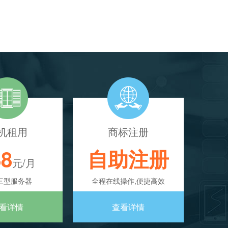
机租用
商标注册
88
自助注册
元/月
三型服务器
全程在线操作,便捷高效
看详情
查看详情