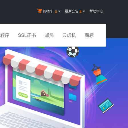
购物车
最新公告
帮助中心
0
4
小程序
SSL证书
邮局
云虚机
商标